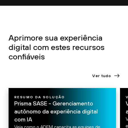
Aprimore sua experiência
digital com estes
recursos
confiáveis
Ver tudo
RESUMO DA SOLUÇÃO
Prisma SASE - Gerenciamento
autônomo da experiência digital
com IA
V
e
Veja como o ADEM capacita as equipes de