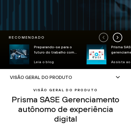
RECOMENDADO
Preparando-se para o
Prisma SAS
futuro do trabalho com
gerenciam
inovações no Prisma SASE
da experiên
Leia o blog
Assista ao
IA
VISÃO GERAL DO PRODUTO
Prisma SASE
Gerenciamento
autônomo de experiência
digital