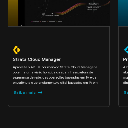
Strata Cloud Manager
Pr
Aproveite o ADEM por meio do Strata Cloud Manager e
A b
obtenha uma visão holística da sua infraestrutura de
abr
segurança de rede, das operações baseadas em IA e da
org
experiência e gerenciamento digital baseados em IA em
din
uma única interface de usuário.
Saiba mais
S