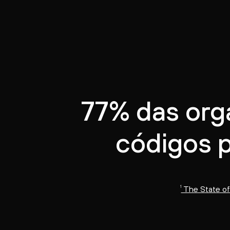
77% das org
códigos 
1
The State of