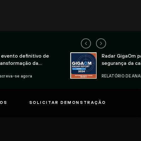
 evento definitivo de
Radar GigaOm p
ransformação da
segurança da ca
ibersegurança
suprimentos de 
nscreva-se agora
RELATÓRIO DE ANA
OS
SOLICITAR DEMONSTRAÇÃO