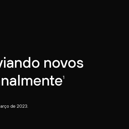
viando novos
analmente
1
março de 2023.