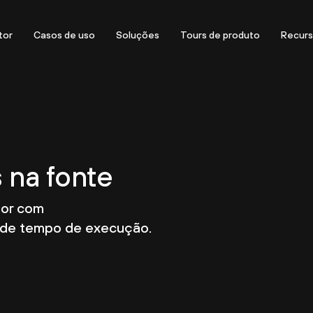
tor
Casos de uso
Soluções
Tours de produto
Recur
 na fonte
tor com
 de tempo de execução.