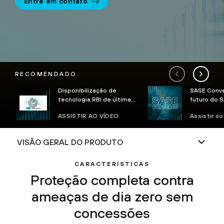
Entre em contato
RECOMENDADO
Disponibilização de
SASE Conve
tecnologia RBI de última
futuro do S
geração
ASSISTIR AO VÍDEO
Assistir 
CARACTERÍSTICAS
Proteção completa contra
ameaças de dia zero
sem
concessões