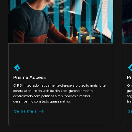
Prisma Access
Pr
O RBI integrado nativamente oferece a proteção mais forte
O n
contra ataques da web de dia zero, gerenciamento
ger
centralizado com políticas simplificadas e melhor
seg
desempenho com tudo quase nativo.
tra
Saiba mais
S