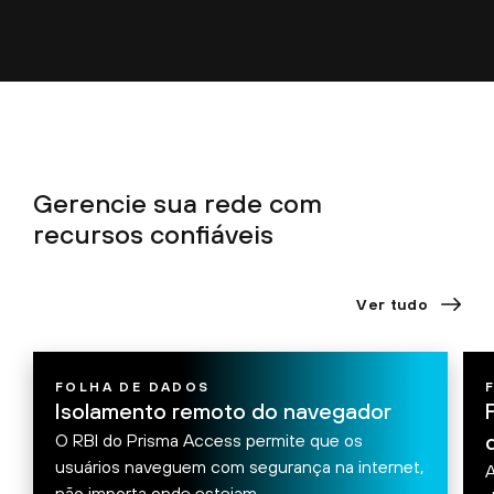
Gerencie sua rede com
recursos confiáveis
Ver tudo
FOLHA DE DADOS
Isolamento remoto do navegador
O RBI do Prisma Access permite que os
usuários naveguem com segurança na internet,
A
não importa onde estejam.