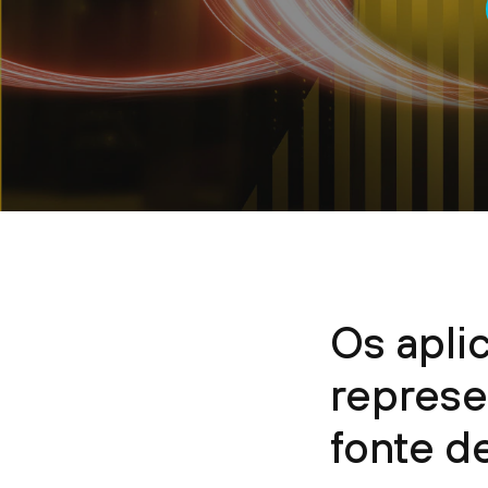
Os apli
repres
fonte d