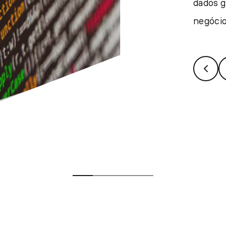
dados g
negócio