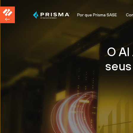
Por que Prisma SASE
Com
O AI
seus