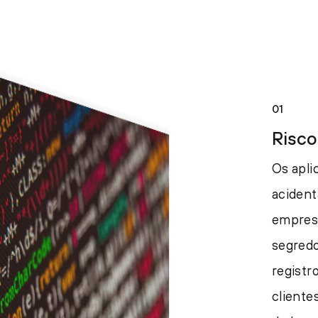
01
Risco
Os apli
acident
empresa
segredo
registr
cliente