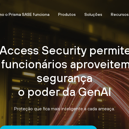
o o Prisma SASE funciona
Produtos
Soluções
Recursos
 Access Security permit
 funcionários aproveite
segurança
o poder da GenAI
Proteção que fica mais inteligente a cada ameaça.