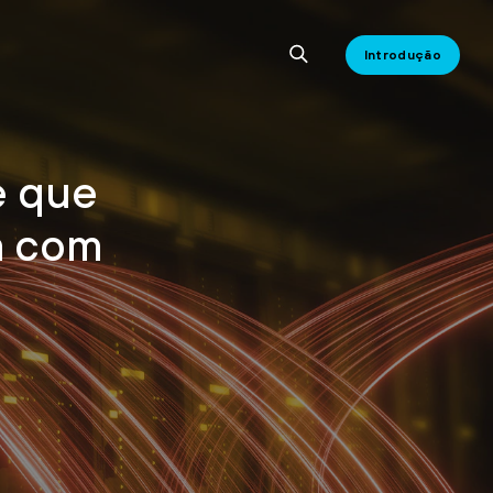
Introdução
e que
m com