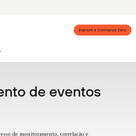
Explore a Confiança Zero
?
ento de eventos
?
esso de monitoramento, correlação e