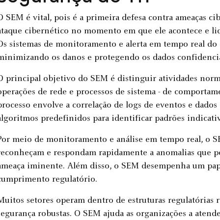
O SEM é vital, pois é a primeira defesa contra ameaças ci
ataque cibernético no momento em que ele acontece e li
Os sistemas de monitoramento e alerta em tempo real do
minimizando os danos e protegendo os dados confidencia
O principal objetivo do SEM é distinguir atividades norm
operações de rede e processos de sistema - de comportame
processo envolve a correlação de logs de eventos e dados 
algoritmos predefinidos para identificar padrões indicati
Por meio de monitoramento e análise em tempo real, o S
reconheçam e respondam rapidamente a anomalias que po
ameaça iminente. Além disso, o SEM desempenha um pap
cumprimento regulatório.
Muitos setores operam dentro de estruturas regulatórias
segurança robustas. O SEM ajuda as organizações a atender