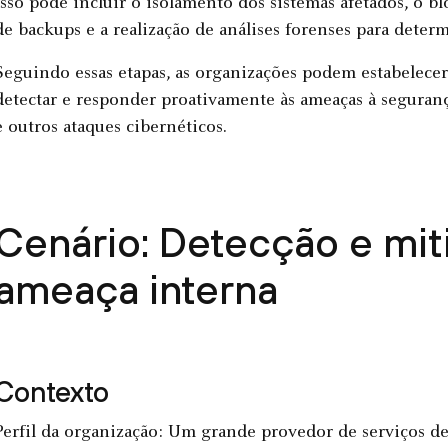
Isso pode incluir o isolamento dos sistemas afetados, o bl
de backups e a realização de análises forenses para determ
Seguindo essas etapas, as organizações podem estabelece
detectar e responder proativamente às ameaças à seguranç
e outros ataques cibernéticos.
Cenário: Detecção e mi
ameaça interna
Contexto
Perfil da organização: Um grande provedor de serviços d