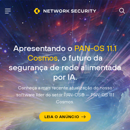
Apresentando o
PAN-OS 11.1
Cosmos
, o futuro da
segurança de rede
alimentada
por IA.
Conheça a mais recente atualização do nosso
software líder do setor PAN-OS® — PAN-OS 11.1
Cosmos.
LEIA O ANÚNCIO