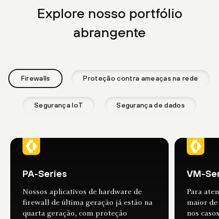
Explore nosso portfólio
abrangente
Firewalls
Proteção contra ameaças na rede
Segurança IoT
Segurança de dados
PA-Series
VM-Ser
Nossos aplicativos de hardware de
Para aten
firewall de última geração já estão na
maior de
quarta geração, com proteção
nos casos