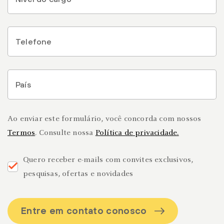
do
cargo
*
Phone
*
País
*
recaptcha
Ao enviar este formulário, você concorda com nossos
Termos
. Consulte nossa
Política de privacidade.
Quero receber e-mails com convites exclusivos,
pesquisas, ofertas e novidades
Entre em contato conosco