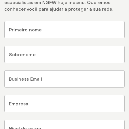
especialistas em NGFW hoje mesmo. Queremos
conhecer você para ajudar a proteger a sua rede.
First
Name
*
Last
Name
*
Email
*
Company
*
Nível