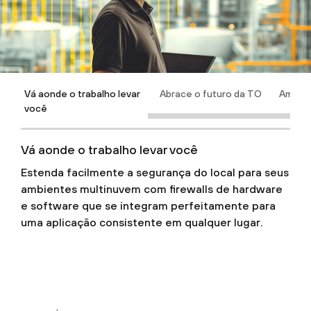
Vá aonde o trabalho levar
Abrace o futuro da TO
Amplie 
você
Vá aonde o trabalho levar você
Estenda facilmente a segurança do local para seus
ambientes multinuvem com firewalls de hardware
e software que se integram perfeitamente para
uma aplicação consistente em qualquer lugar.