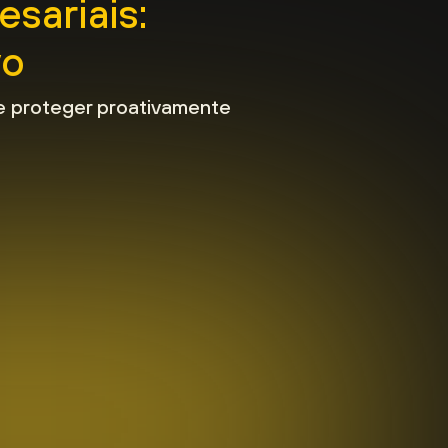
sariais:
vo
 e proteger proativamente