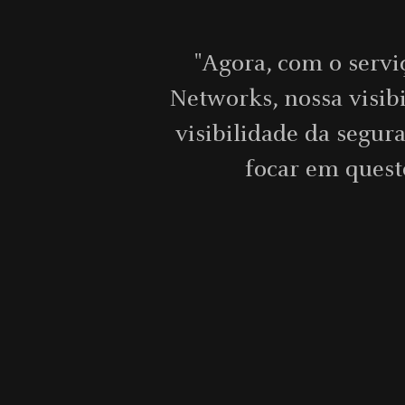
"A segurança dos tún
a
visibilidade, prevençã