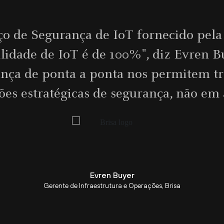
eis é nossa prioridade número 1. A Se
o e fiscalização completas para cada dis
ajuda a manter o tráfego fluindo."
Murat Çalişirişçi
Diretor de TI e sistemas de cobrança de pedágio, Avrasya Tüneli