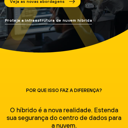
Veja as novas abordagens
Proteja a infraestrutura de nuvem híbrida
POR QUE ISSO FAZ A DIFERENÇA?
O híbrido é a nova realidade. Estenda
sua segurança do centro de dados para
a nuvem.