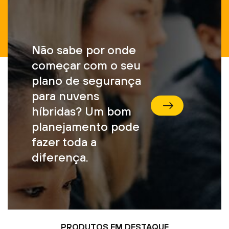
Não sabe por onde
começar com o seu
plano de segurança
para nuvens
híbridas? Um bom
Não sabe por onde começar com o seu plano de segurança para nuvens híbridas? Um bom planejamento pode fazer toda a diferença.
planejamento pode
fazer toda a
diferença.
PRODUTOS EM DESTAQUE