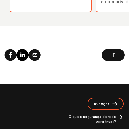
nuvem.
e com privil
usuários e ap
Avançar
O que é segurança de rede
zero trust?