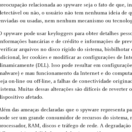
preocupação relacionada ao spyware seja o fato de que, 
detectável ou não, o usuário não tem nenhuma ideia de q
enviadas ou usadas, nem nenhum mecanismo ou tecnologi
O spyware pode usar keyloggers para obter detalhes pess
informações bancárias e de crédito e informações de prev
verificar arquivos no disco rígido do sistema, bisbilhotar 
adicional, ler cookies e modificar as configurações de Int
dinamicamente (DLL). Isso pode resultar em configurações
malware) e mau funcionamento da Internet e do computad
seja on-line ou off-line, a falhas de conectividade origin
sistema. Muitas dessas alterações são difíceis de reverter
dispositivo afetado.
Além das ameaças declaradas que o spyware representa pa
pode ser um grande consumidor de recursos do sistema, 
processador, RAM, discos e tráfego de rede. A degradaçã