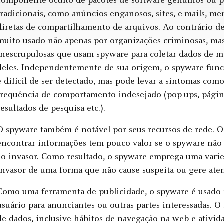
componente oculto de pacotes de software genuínos ou p
tradicionais, como anúncios enganosos, sites, e-mails, 
diretas de compartilhamento de arquivos. Ao contrário de
muito usado não apenas por organizações criminosas, ma
inescrupulosas que usam spyware para coletar dados de 
deles. Independentemente de sua origem, o spyware funci
é difícil de ser detectado, mas pode levar a sintomas co
frequência de comportamento indesejado (pop-ups, página
resultados de pesquisa etc.).
O spyware também é notável por seus recursos de rede. O
encontrar informações tem pouco valor se o spyware não 
ao invasor. Como resultado, o spyware emprega uma varie
invasor de uma forma que não cause suspeita ou gere ate
Como uma ferramenta de publicidade, o spyware é usado 
usuário para anunciantes ou outras partes interessadas. O
de dados, inclusive hábitos de navegação na web e ativid