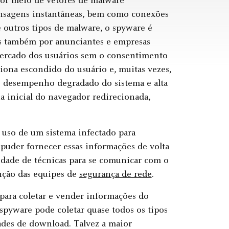
or meio de vetores de malware
mensagens instantâneas, bem como conexões
 outros tipos de malware, o spyware é
s também por anunciantes e empresas
mercado dos usuários sem o consentimento
ona escondido do usuário e, muitas vezes,
mo desempenho degradado do sistema e alta
 inicial do navegador redirecionada,
 uso de um sistema infectado para
puder fornecer essas informações de volta
dade de técnicas para se comunicar com o
nção das equipes de
segurança de rede
.
para coletar e vender informações do
 spyware pode coletar quase todos os tipos
ades de download. Talvez a maior