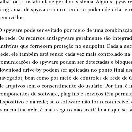
falhas ou à instabilidade geral do sistema. Alguns spywar
programas de spyware concorrentes e podem detectar e int
removê-los.
O spyware pode ser evitado por meio de uma combinação
de rede. Os recursos antispyware geralmente são integra
antivírus que fornecem proteção no endpoint. Dada a nec
rede, ele também está sendo cada vez mais controlado na
comunicações do spyware podem ser detectadas e bloquead
download drive-by podem ser aplicadas no ponto final u
navegador, bem como por meio de controles de rede de 
de arquivos sem o consentimento do usuário. Por fim, é i
componentes de software, plug-ins e serviços têm permi
dispositivo e na rede; se o software não for reconhecíve
para confiar nele, é mais seguro não aceitá-lo até que se