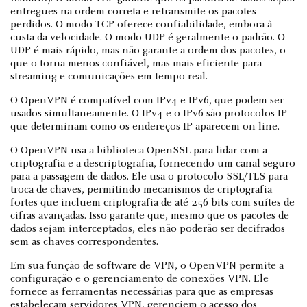
entregues na ordem correta e retransmite os pacotes
perdidos. O modo TCP oferece confiabilidade, embora à
custa da velocidade. O modo UDP é geralmente o padrão. O
UDP é mais rápido, mas não garante a ordem dos pacotes, o
que o torna menos confiável, mas mais eficiente para
streaming e comunicações em tempo real.
O OpenVPN é compatível com IPv4 e IPv6, que podem ser
usados simultaneamente. O IPv4 e o IPv6 são protocolos IP
que determinam como os endereços IP aparecem on-line.
O OpenVPN usa a biblioteca OpenSSL para lidar com a
criptografia e a descriptografia, fornecendo um canal seguro
para a passagem de dados. Ele usa o protocolo SSL/TLS para
troca de chaves, permitindo mecanismos de criptografia
fortes que incluem criptografia de até 256 bits com suítes de
cifras avançadas. Isso garante que, mesmo que os pacotes de
dados sejam interceptados, eles não poderão ser decifrados
sem as chaves correspondentes.
Em sua função de software de VPN, o OpenVPN permite a
configuração e o gerenciamento de conexões VPN. Ele
fornece as ferramentas necessárias para que as empresas
estabeleçam servidores VPN, gerenciem o acesso dos