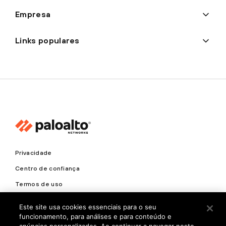
Empresa
Links populares
Privacidade
Centro de confiança
Termos de uso
Documentos
Este site usa cookies essenciais para o seu
funcionamento, para análises e para conteúdo e
Copyright © 2026 Palo Alto Networks. Todos os direitos