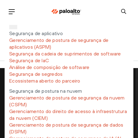
Segurança de aplicativo
Gerenciamento de postura de segurança de
aplicativos (ASPM)
Segurança da cadeia de suprimentos de software
Segurança de IaC
Análise de composição de software
Segurança de segredos
Ecossistema aberto do parceiro
Receba as últimas notícias, convites
Segurança de postura na nuvem
para eventos e alertas de ameaças
Gerenciamento de postura de segurança da nuvem
(CSPM)
Gerenciamento do direito de acesso à infraestrutura
da nuvem (CIEM)
Gerenciamento de postura de segurança de dados
(DSPM)
Ao enviar este formulário, entendo que meus dados pessoais serão
processados de acordo com a
Política de Privacidade
e os
Termos