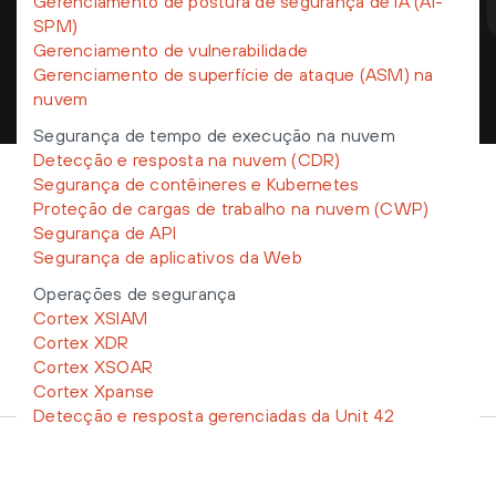
Gerenciamento de postura de segurança de IA (AI-
de Uso
da Palo Alto Networks.
SPM)
Gerenciamento de vulnerabilidade
Inscreva-se
Gerenciamento de superfície de ataque (ASM) na
nuvem
Segurança de tempo de execução na nuvem
Detecção e resposta na nuvem (CDR)
Segurança de contêineres e Kubernetes
Proteção de cargas de trabalho na nuvem (CWP)
Produtos e serviços
Segurança de API
Segurança de aplicativos da Web
Empresa
Operações de segurança
Cortex XSIAM
Links populares
Cortex XDR
Cortex XSOAR
Cortex Xpanse
Detecção e resposta gerenciadas da Unit 42