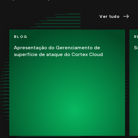
Ver tudo
BLOG
R
Apresentação do Gerenciamento de
S
superfície de ataque do Cortex Cloud