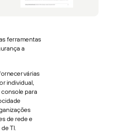
as ferramentas
gurança a
fornecer várias
 individual,
 console para
locidade
rganizações
s de rede e
de TI.