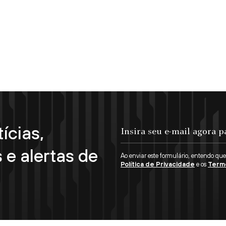
ícias,
Insira seu e-mail agora para se inscrever!
 e alertas de
Ao enviar este formulário, entendo qu
Política de Privacidade
e os
Term