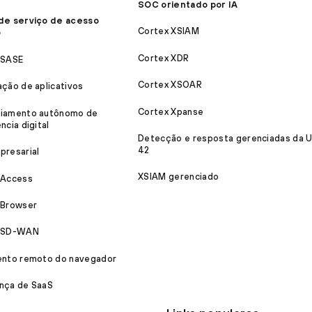
SOC orientado por IA
de serviço de acesso
Cortex XSIAM
o
Cortex XDR
 SASE
Cortex XSOAR
ação de aplicativos
Cortex Xpanse
iamento autônomo de
ncia digital
Detecção e resposta gerenciadas da U
42
presarial
XSIAM gerenciado
 Access
 Browser
a SD-WAN
ento remoto do navegador
nça de SaaS