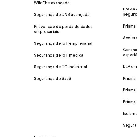
WildFire avançado
Borda 
segur
Segurança de DNS avançada
Prisma
Prevenção de perda de dados
empresariais
Aceler
Segurança de IoT empresarial
Gerenc
experiê
Segurança de IoT médica
DLP em
Segurança de TO industrial
Prisma
Segurança de SaaS
Prisma
Prism
Isolam
Segura