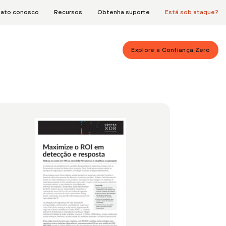
tato conosco
Recursos
Obtenha suporte
Está sob ataque?
Explore a Confiança Zero