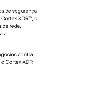
os de segurança
o Cortex XDR™, o
 de rede,
a a
egócios contra
 o Cortex XDR