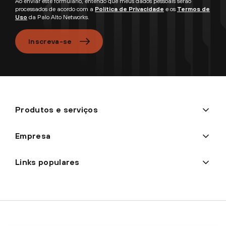
Ao enviar este formulário, entendo que meus dados pessoais serão
processados de acordo com a
Política de Privacidade
e os
Termos de
Uso
da Palo Alto Networks.
Inscreva-se
Produtos e serviços
Empresa
Links populares