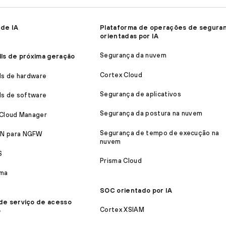
 de IA
Plataforma de operações de segura
orientadas por IA
Segurança da nuvem
lls de próxima geração
Cortex Cloud
ls de hardware
Segurança de aplicativos
ls de software
Segurança da postura na nuvem
 Cloud Manager
Segurança de tempo de execução na
N para NGFW
nuvem
S
Prisma Cloud
ma
SOC orientado por IA
de serviço de acesso
Cortex XSIAM
o