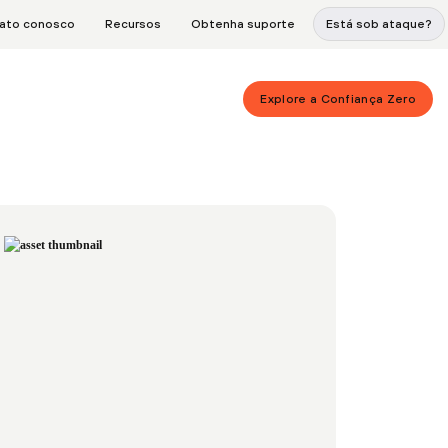
tato conosco
Recursos
Obtenha suporte
Está sob ataque?
Explore a Confiança Zero