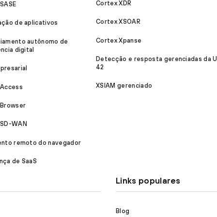
Cortex XDR
 SASE
Cortex XSOAR
ação de aplicativos
Cortex Xpanse
iamento autônomo de
ncia digital
Detecção e resposta gerenciadas da U
42
presarial
XSIAM gerenciado
 Access
 Browser
a SD-WAN
ento remoto do navegador
nça de SaaS
Links populares
Blog