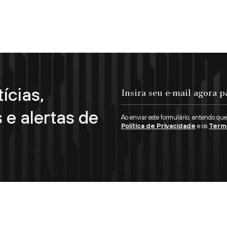
ícias,
Insira seu e-mail agora para se inscrever!
 e alertas de
Ao enviar este formulário, entendo qu
Política de Privacidade
e os
Term