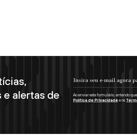
ícias,
Insira seu e-mail agora para se inscrever!
 e alertas de
Ao enviar este formulário, entendo qu
Política de Privacidade
e os
Term