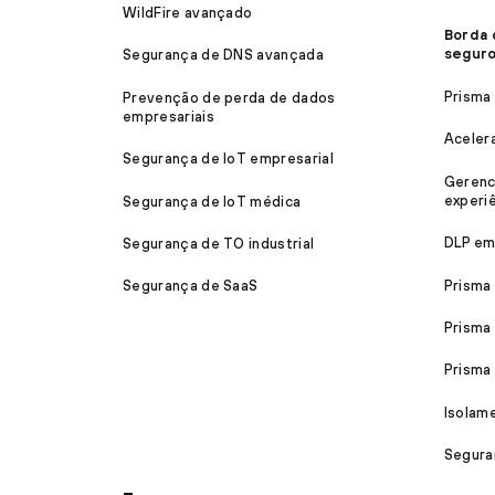
WildFire avançado
Borda 
segur
Segurança de DNS avançada
Prisma
Prevenção de perda de dados
empresariais
Aceler
Segurança de IoT empresarial
Gerenc
experiê
Segurança de IoT médica
DLP em
Segurança de TO industrial
Prisma
Segurança de SaaS
Prisma
Prism
Isolam
Segura