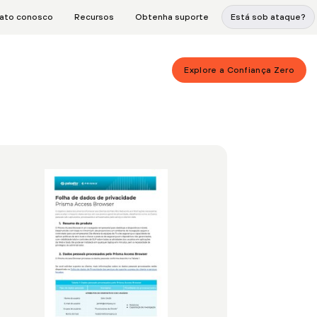
tato conosco
Recursos
Obtenha suporte
Está sob ataque?
Explore a Confiança Zero