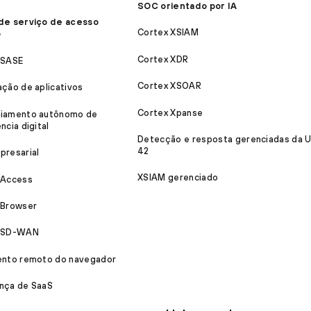
SOC orientado por IA
de serviço de acesso
Cortex XSIAM
o
Cortex XDR
 SASE
Cortex XSOAR
ação de aplicativos
Cortex Xpanse
iamento autônomo de
ncia digital
Detecção e resposta gerenciadas da U
42
presarial
XSIAM gerenciado
 Access
 Browser
a SD-WAN
ento remoto do navegador
nça de SaaS