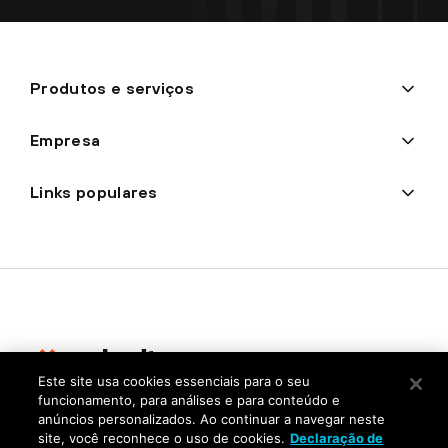
Produtos e serviços
Empresa
Links populares
Este site usa cookies essenciais para o seu
funcionamento, para análises e para conteúdo e
Privacidade
anúncios personalizados. Ao continuar a navegar neste
site, você reconhece o uso de cookies.
Declaração de
Centro de confiança