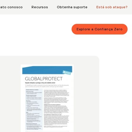
tato conosco
Recursos
Obtenha suporte
Está sob ataque?
Explore a Confiança Zero