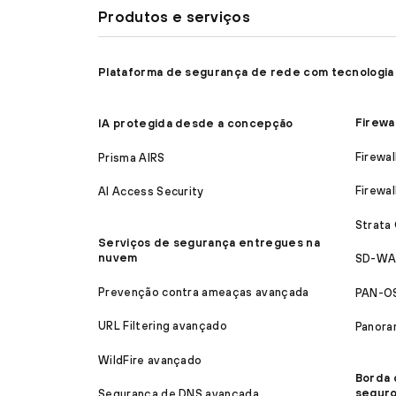
Produtos e serviços
Plataforma de segurança de rede com tecnologia
Firewa
IA protegida desde a concepção
Firewal
Prisma AIRS
Firewal
AI Access Security
Strata
Serviços de segurança entregues na
nuvem
SD-WA
Prevenção contra ameaças avançada
PAN-O
URL Filtering avançado
Panora
WildFire avançado
Borda 
segur
Segurança de DNS avançada