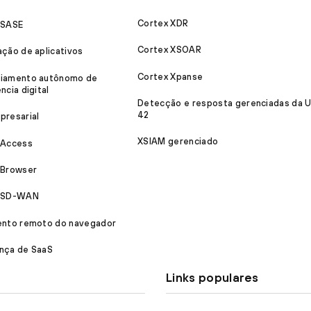
Cortex XDR
 SASE
Cortex XSOAR
ação de aplicativos
Cortex Xpanse
iamento autônomo de
ncia digital
Detecção e resposta gerenciadas da U
42
presarial
XSIAM gerenciado
 Access
 Browser
a SD-WAN
ento remoto do navegador
nça de SaaS
Links populares