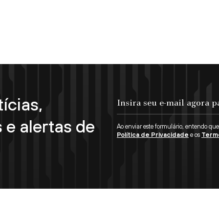
ícias,
Insira seu e-mail agora para se inscrever!
 e alertas de
Ao enviar este formulário, entendo qu
Política de Privacidade
e os
Term