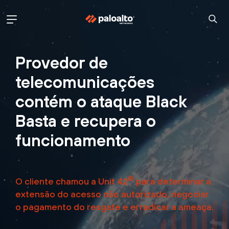
Provedor de
telecomunicações
contém o ataque Black
Basta e recupera o
funcionamento
®
O cliente chamou a Unit 42
para determinar a
extensão do acesso não autorizado, negociar
o pagamento do resgate e erradicar a ameaça.