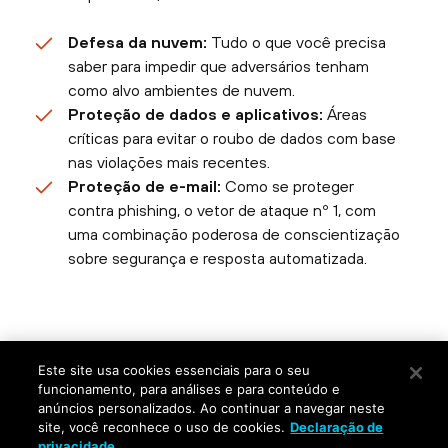
Defesa da nuvem:
Tudo o que você precisa
saber para impedir que adversários tenham
como alvo ambientes de nuvem.
Proteção de dados e aplicativos:
Áreas
críticas para evitar o roubo de dados com base
nas violações mais recentes.
Proteção de e-mail:
Como se proteger
contra phishing, o vetor de ataque nº 1, com
uma combinação poderosa de conscientização
sobre segurança e resposta automatizada.
©
2026
Palo Alto Networks, Inc.
Todos os direitos
Este site usa cookies essenciais para o seu
reservados.
funcionamento, para análises e para conteúdo e
Privacidade
|
Termos de Uso
|
Entre em Contato
anúncios personalizados. Ao continuar a navegar neste
site, você reconhece o uso de cookies.
Declaração de
privacidade